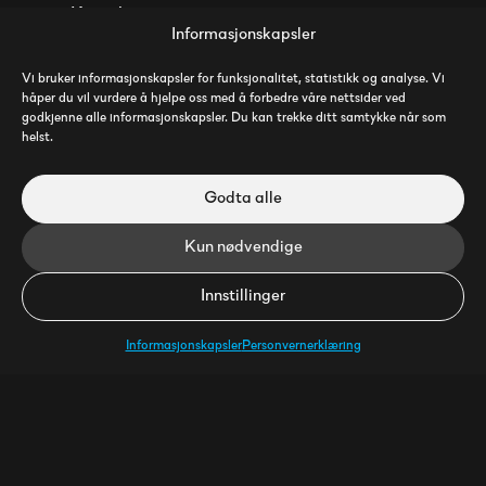
Kontakt
Informasjonskapsler
Vi bruker informasjonskapsler for funksjonalitet, statistikk og analyse. Vi
håper du vil vurdere å hjelpe oss med å forbedre våre nettsider ved
Nyttige linker
godkjenne alle informasjonskapsler. Du kan trekke ditt samtykke når som
helst.
Kundecaser
Hvorfor velge Frame
Godta alle
Følg oss på Instagram
Kun nødvendige
Følg oss på LinkedIn
Innstillinger
Send oss filer
Informasjonskapsler
Personvernerklæring
Følg @frameinnhold